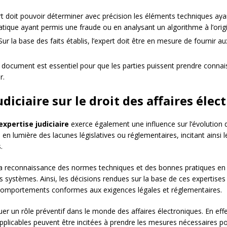
rt doit pouvoir déterminer avec précision les éléments techniques aya
rmatique ayant permis une fraude ou en analysant un algorithme à l’or
Sur la base des faits établis, l’expert doit être en mesure de fournir a
 document est essentiel pour que les parties puissent prendre connais
r.
udiciaire sur le droit des affaires éle
expertise judiciaire
exerce également une influence sur l’évolution
 en lumière des lacunes législatives ou réglementaires, incitant ainsi l
.
e à la reconnaissance des normes techniques et des bonnes pratiques e
es systèmes. Ainsi, les décisions rendues sur la base de ces expertise
 comportements conformes aux exigences légales et réglementaires.
ouer un rôle préventif dans le monde des affaires électroniques. En eff
plicables peuvent être incitées à prendre les mesures nécessaires pour