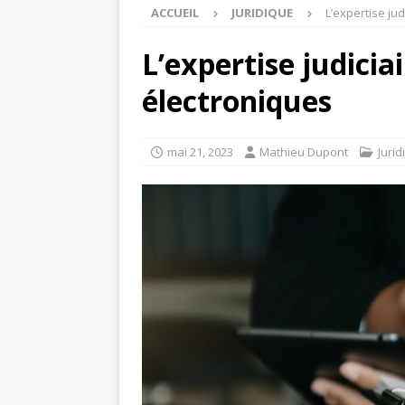
ACCUEIL
JURIDIQUE
L’expertise jud
L’expertise judiciai
électroniques
mai 21, 2023
Mathieu Dupont
Jurid